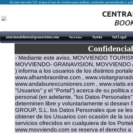
Al usar este sitio Ud. acepta el uso de cookies para análisis, contenido personalizado y pub
atencionalcliente@granavision.com
Ayuda
Inf.Legal
Servicios
Confidencia
- Mediante este aviso, MOVVIENDO TOURISM
MOVVIENDO- GRANAVISION, MOVVIENDO 
) informa a los usuarios de los distintos portal
www.alhambraonline.com , www.visitargranad
www.andalsurexcursiones.com , www.viatis.es 
"Usuarios" y el "Portal") acerca de su política
personal (en adelante, "los Datos Personales"
determinen libre y voluntariamente si desea
GROUP, S.L. los Datos Personales que se les
obtener de los Usuarios con ocasión de la sus
servicios ofrecidos en cualquiera de los Portal
www.movviendo.com se reserva el derecho a mo