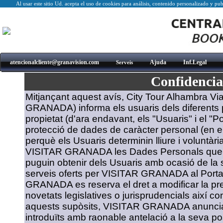
Al usar este sitio Ud. acepta el uso de cookies para análisis, contenido personalizado y pub
atencionalcliente@granavision.com
Ajuda
Inf.Legal
C
Serveis
Confidencial
Mitjançant aquest avís, City Tour Alhambra V
GRANADA) informa els usuaris dels diferents p
propietat (d'ara endavant, els "Usuaris" i el "Po
protecció de dades de caràcter personal (en 
perquè els Usuaris determinin lliure i voluntària
VISITAR GRANADA les Dades Personals que se
puguin obtenir dels Usuaris amb ocasió de la s
serveis oferts per VISITAR GRANADA al Portal
GRANADA es reserva el dret a modificar la pres
novetats legislatives o jurisprudencials així co
aquests supòsits, VISITAR GRANADA anunciar
introduïts amb raonable antelació a la seva p